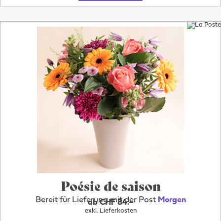
Poésie de saison
Bereit für Lieferung mit der Post
Morgen
ab CHF 84.–
exkl. Lieferkosten