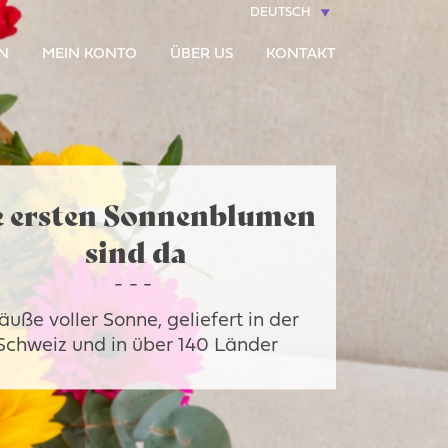
DEUTSCH
N
MEIN KONTO
ÜBER US
KONTAKT
e ersten Sonnenblumen
sind da
äuße voller Sonne, geliefert in der
Schweiz und in über 140 Länder