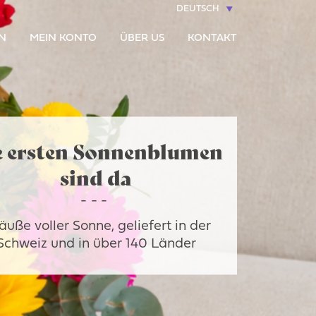
DEUTSCH
N
MEIN KONTO
ÜBER US
KONTAKT
e ersten Sonnenblumen
sind da
äuße voller Sonne, geliefert in der
Schweiz und in über 140 Länder