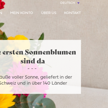
DEUTSCH
N
MEIN KONTO
ÜBER US
KONTAKT
e ersten Sonnenblumen
sind da
äuße voller Sonne, geliefert in der
Schweiz und in über 140 Länder