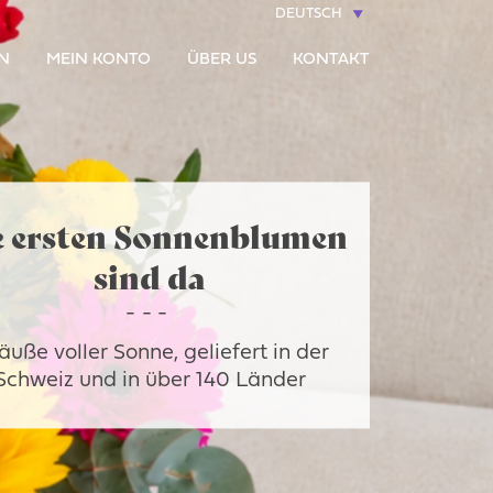
DEUTSCH
N
MEIN KONTO
ÜBER US
KONTAKT
e ersten Sonnenblumen
sind da
äuße voller Sonne, geliefert in der
Schweiz und in über 140 Länder