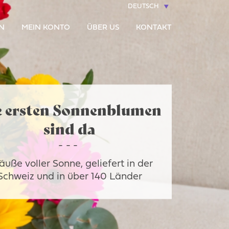
DEUTSCH
N
MEIN KONTO
ÜBER US
KONTAKT
e ersten Sonnenblumen
sind da
äuße voller Sonne, geliefert in der
Schweiz und in über 140 Länder