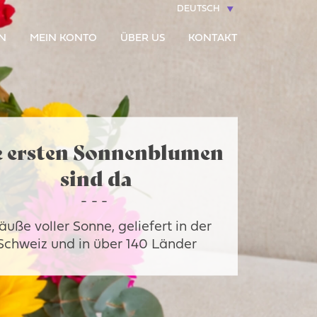
DEUTSCH
N
MEIN KONTO
ÜBER US
KONTAKT
e ersten Sonnenblumen
sind da
äuße voller Sonne, geliefert in der
Schweiz und in über 140 Länder